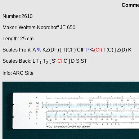
Commer
Number:2610
Maker: Wolters-Noordhoff JE 650
Length: 25 cm
Scales Front: A
%
KZ(DF) [ T(CF) CIF
P
%
(CI)
T(C) ] Z(D) K
Scales Back: L T
T
[ S'
CI
C ] D S ST
1
2
Info: ARC Site